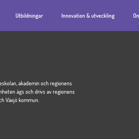
Utbildningar
Innovation & utveckling
Om
ieskolan, akademin och regionens
amheten ägs och drivs av regionens
och Växjö kommun.