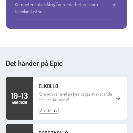
Kompetensutveckling för medarbetare inom
arrow_forward
teknikindustrin
Det händer på Epic
ELKOLLO
10-13
Kom och var med på fyra dagas av skapande
arrow_forward
och upptäckarlust!…
AUG 2026
Allmänhet