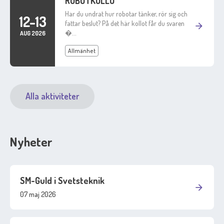
ROBOTKOLLO
Har du undrat hur robotar tänker, rör sig och
12-13
fattar beslut? På det här kollot får du svaren
arrow_forward
�…
AUG 2026
Allmänhet
Alla aktiviteter
Nyheter
SM-Guld i Svetsteknik
arrow_forward
07 maj 2026