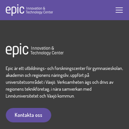
arrow_forward
arrow_forward
Epic är ett utbildnings- och forskningscenter för gymnasieskolan,
akademin och regionens näringsliv, uppfört på
arrow_forward
universitetsområdet i Växjö. Verksamheten ägs och drivs av
regionens teknikföretag, i nära samverkan med
Linnéuniversitetet och Växjö kommun.
Kontakta oss
Kontakta oss